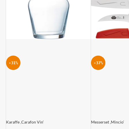
-31%
-37%
Karaffe ‚Carafon Vin‘
Messerset ‚Mincio‘