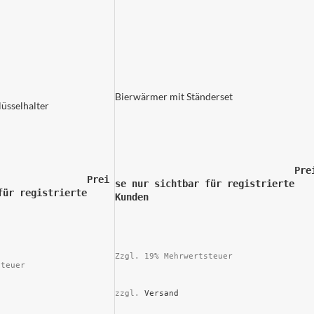
Bierwärmer mit Ständerset
lüsselhalter
				Prei
Prei
se nur sichtbar für registrierte 
für registrierte 
Kunden			
n			
Zzgl. 19% Mehrwertsteuer
steuer
zzgl. 
Versand