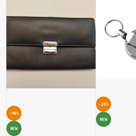
-28%
-46%
NEW
NEW