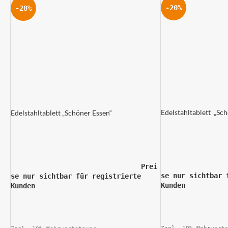
-20%
-28%
Edelstahltablett  „Sc
Edelstahltablett „Schöner Essen“
				
				Prei
se nur sichtbar 
se nur sichtbar für registrierte 
Kunde
Kunden			