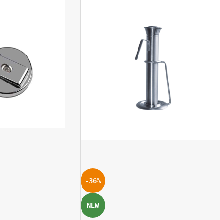
-36%
NEW