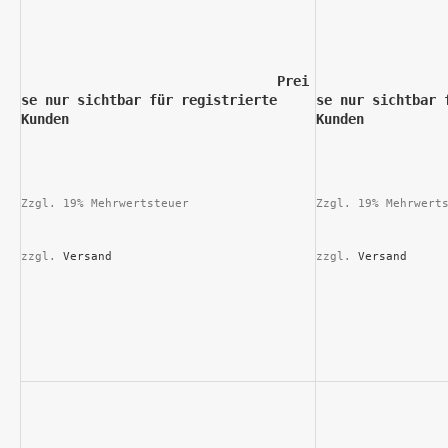
				Prei
				
se nur sichtbar für registrierte 
se nur sichtbar 
Kunden			
Kunde
Zzgl. 19% Mehrwertsteuer
Zzgl. 19% Mehrwert
zzgl. 
Versand
zzgl. 
Versand