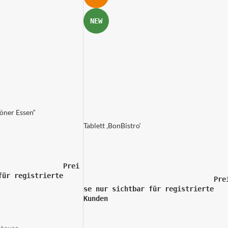
NEW
höner Essen“
Tablett ‚BonBistro‘
Prei
für registrierte 
				Prei
n			
se nur sichtbar für registrierte 
Kunden			