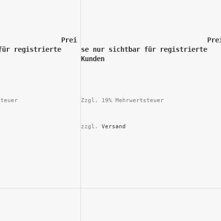
Prei
				Prei
für registrierte 
se nur sichtbar für registrierte 
n			
Kunden			
steuer
Zzgl. 19% Mehrwertsteuer
zzgl. 
Versand