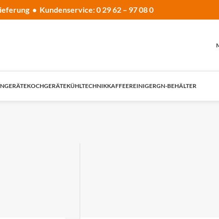
ieferung • Kundenservice: 0 29 62 – 97 08 0
NGERÄTE
KOCHGERÄTE
KÜHLTECHNIK
KAFFEE
REINIGER
GN-BEHÄLTER