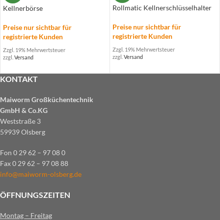
Rollmatic Kellnerschlüsselhalter
Kellnerbörse
Preise nur sichtbar für
Preise nur sichtbar für
registrierte Kunden
registrierte Kunden
Zzgl. 19% Mehrwertsteuer
Zzgl. 19% Mehrwertsteuer
zzgl.
Versand
zzgl.
Versand
KONTAKT
Maiworm Großküchentechnik
GmbH & Co.KG
Weststraße 3
59939 Olsberg
Fon 0 29 62 – 97 08 0
Fax 0 29 62 – 97 08 88
info@maiworm-olsberg.de
ÖFFNUNGSZEITEN
Montag – Freitag