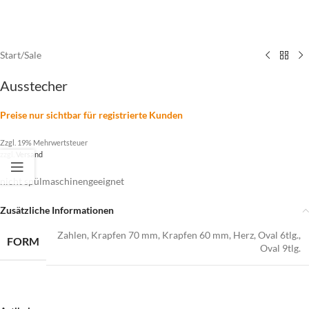
Start
/
Sale
Ausstecher
Preise nur sichtbar für registrierte Kunden
Zzgl. 19% Mehrwertsteuer
zzgl.
Versand
nicht spülmaschinengeeignet
Zusätzliche Informationen
Zahlen
,
Krapfen 70 mm
,
Krapfen 60 mm
,
Herz
,
Oval 6tlg.
,
FORM
Oval 9tlg.