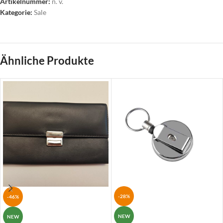
Artikelnummer:
n. v.
Kategorie:
Sale
Ähnliche Produkte
-28%
-46%
NEW
NEW