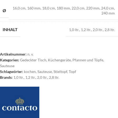
16,0 cm
,
160 mm
,
18,0 cm
,
180 mm
,
22,0 cm
,
220 mm
,
24,0 cm
,
Ø
240 mm
INHALT
1,0 ltr.
,
1,2 ltr.
,
2,0 ltr.
,
2,8 ltr.
Artikelnummer:
n. v.
Kategorien:
Gedeckter Tisch
,
Küchengeräte
,
Pfannen und Töpfe
,
Sauteuse
Schlagwörter:
kochen
,
Sauteuse
,
Stieltopf
,
Topf
Brands:
1,0 ltr.
,
1,2 ltr.
,
2,0 ltr.
,
2,8 ltr.