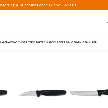
ieferung • Kundenservice: 0 29 62 – 97 08 0
NGERÄTE
KOCHGERÄTE
KÜHLTECHNIK
KAFFEE
REINIGER
GN-BEHÄLTER