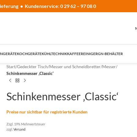
ieferung • Kundenservice: 0 29 62 – 97 08 0
NGERÄTE
KOCHGERÄTE
KÜHLTECHNIK
KAFFEE
REINIGER
GN-BEHÄLTER
Start
/
Gedeckter Tisch
/
Messer und Schneidbretter
/
Messer
/
Schinkenmesser ‚Classic‘
Schinkenmesser ‚Classic‘
Preise nur sichtbar für registrierte Kunden
Zzgl. 19% Mehrwertsteuer
zzgl.
Versand