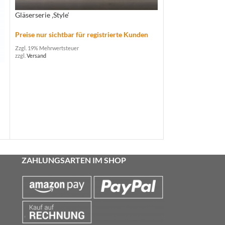
Gläserserie ‚Wills
Gläserserie ‚Style‘
Preise nur sichtba
Preise nur sichtbar für registrierte Kunden
Zzgl. 19% Mehrwertste
Zzgl. 19% Mehrwertsteuer
zzgl.
Versand
zzgl.
Versand
ZAHLUNGSARTEN IM SHOP