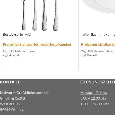
Besteckserie ‚Mia‘
Teller flach mit Fahne
Preise nur sichtbar für registrierte Kunden
Preise nur sichtbar f
Zzgl. 19% Mehrwertsteuer
Zzgl. 19% Mehrwertsteuer
zzgl.
Versand
zzgl.
Versand
KONTAKT
ÖFFNUNGSZEITE
Maiworm Großküchentechnik
Montag – Freitag
GmbH & Co.KG
8.00 – 12.30 Uhr
Weststraße 3
13.00 – 16.30 Uhr
59939 Olsberg