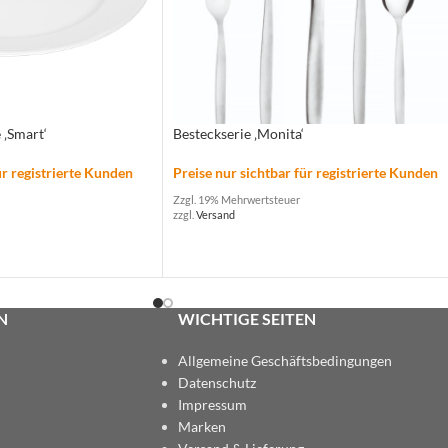
 ‚Smart‘
Besteckserie ‚Monita‘
ür registrierte Kunden
Preise nur sichtbar für registrierte Kunden
Zzgl. 19% Mehrwertsteuer
zzgl.
Versand
N
WICHTIGE SEITEN
Allgemeine Geschäftsbedingungen
Datenschutz
Impressum
Marken