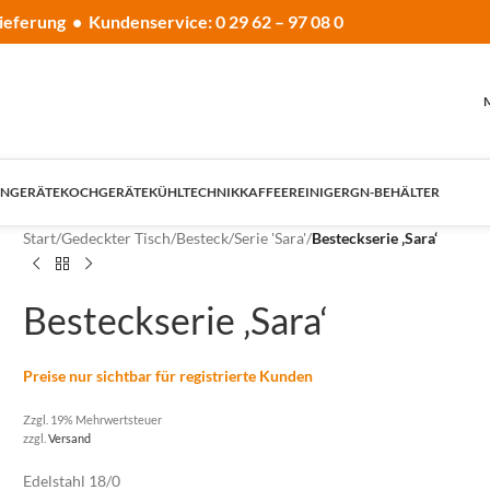
ieferung • Kundenservice: 0 29 62 – 97 08 0
NGERÄTE
KOCHGERÄTE
KÜHLTECHNIK
KAFFEE
REINIGER
GN-BEHÄLTER
Start
/
Gedeckter Tisch
/
Besteck
/
Serie 'Sara'
/
Besteckserie ‚Sara‘
Besteckserie ‚Sara‘
Preise nur sichtbar für registrierte Kunden
Zzgl. 19% Mehrwertsteuer
zzgl.
Versand
Edelstahl 18/0