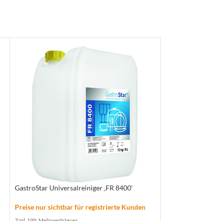
GastroStar Universalreiniger ‚FR 8400‘
GastroStar Univer
Preise nur sichtbar für registrierte Kunden
Preise nur sichtba
Zzgl. 19% Mehrwertsteuer
Zzgl. 19% Mehrwertste