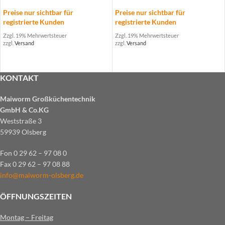
Preise nur sichtbar für
Preise nur sichtbar für
registrierte Kunden
registrierte Kunden
Zzgl. 19% Mehrwertsteuer
Zzgl. 19% Mehrwertsteuer
zzgl.
Versand
zzgl.
Versand
KONTAKT
Maiworm Großküchentechnik
GmbH & Co.KG
Weststraße 3
59939 Olsberg
Fon 0 29 62 – 97 08 0
Fax 0 29 62 – 97 08 88
info@maiworm-olsberg.de
ÖFFNUNGSZEITEN
Montag – Freitag