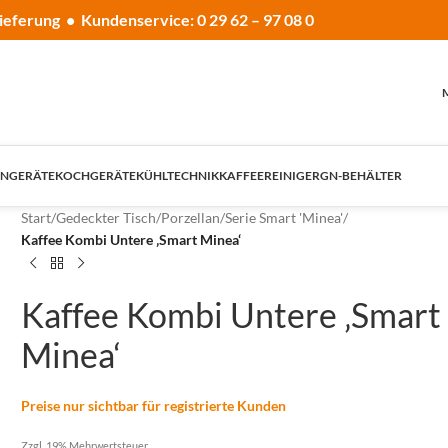
ieferung • Kundenservice: 0 29 62 – 97 08 0
NGERÄTE
KOCHGERÄTE
KÜHLTECHNIK
KAFFEE
REINIGER
GN-BEHÄLTER
Start
/
Gedeckter Tisch
/
Porzellan
/
Serie Smart 'Minea'
/
Kaffee Kombi Untere ‚Smart Minea‘
Kaffee Kombi Untere ‚Smart
Minea‘
Preise nur sichtbar für registrierte Kunden
Zzgl. 19% Mehrwertsteuer