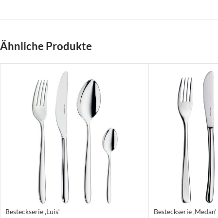
Ähnliche Produkte
Besteckserie ‚Luis‘
Besteckserie ‚Medan‘