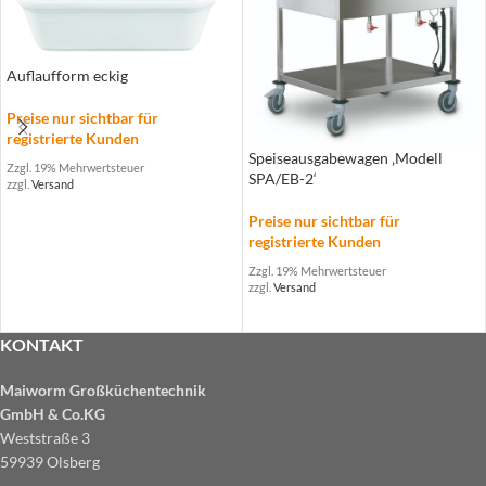
Auflaufform eckig
Preise nur sichtbar für
registrierte Kunden
Speiseausgabewagen ‚Modell
Zzgl. 19% Mehrwertsteuer
SPA/EB-2‘
zzgl.
Versand
Preise nur sichtbar für
registrierte Kunden
Zzgl. 19% Mehrwertsteuer
zzgl.
Versand
KONTAKT
Maiworm Großküchentechnik
GmbH & Co.KG
Weststraße 3
59939 Olsberg