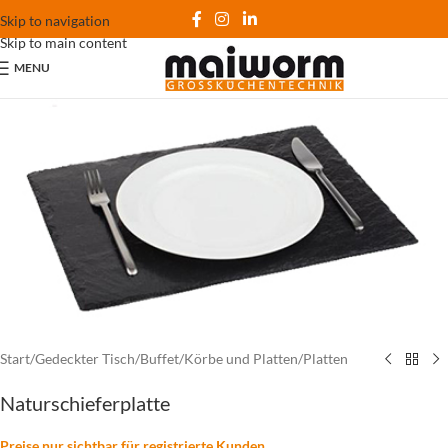
Skip to navigation
Skip to main content
MENU
Start
/
Gedeckter Tisch
/
Buffet
/
Körbe und Platten
/
Platten
Naturschieferplatte
Preise nur sichtbar für registrierte Kunden