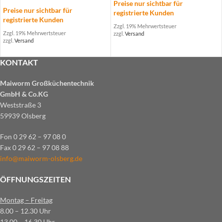
Preise nur sichtbar für
Preise nur sichtbar für
registrierte Kunden
registrierte Kunden
Zzgl. 19% Mehrwertsteuer
Zzgl. 19% Mehrwertsteuer
zzgl.
Versand
zzgl.
Versand
KONTAKT
Maiworm Großküchentechnik
GmbH & Co.KG
Weststraße 3
59939 Olsberg
Fon 0 29 62 – 97 08 0
Fax 0 29 62 – 97 08 88
info@maiworm-olsberg.de
ÖFFNUNGSZEITEN
Montag – Freitag
8.00 – 12.30 Uhr
13.00 – 16.30 Uhr