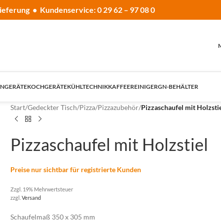
ieferung • Kundenservice: 0 29 62 – 97 08 0
NGERÄTE
KOCHGERÄTE
KÜHLTECHNIK
KAFFEE
REINIGER
GN-BEHÄLTER
Start
/
Gedeckter Tisch
/
Pizza
/
Pizzazubehör
/
Pizzaschaufel mit Holzsti
Pizzaschaufel mit Holzstiel
Preise nur sichtbar für registrierte Kunden
Zzgl. 19% Mehrwertsteuer
zzgl.
Versand
Schaufelmaß 350 x 305 mm