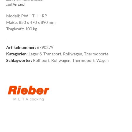
zzgl.
Versand
Modell: PW – TH – RP
Maße: 850 x 470 x 890 mm
Tragkraft: 100 kg
Artikelnummer:
6790279
Kategorien:
Lager & Transport
,
Rollwagen
,
Thermoporte
Schlagwörter:
Rolliport
,
Rollwagen
,
Thermoport
,
Wagen