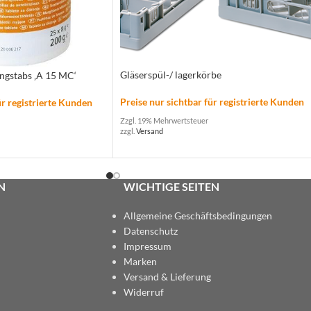
Gläserspül-/ lagerkörbe
ngstabs ‚A 15 MC‘
Preise nur sichtbar für registrierte Kunden
ür registrierte Kunden
Zzgl. 19% Mehrwertsteuer
zzgl.
Versand
N
WICHTIGE SEITEN
Allgemeine Geschäftsbedingungen
Datenschutz
Impressum
Marken
Versand & Lieferung
Widerruf