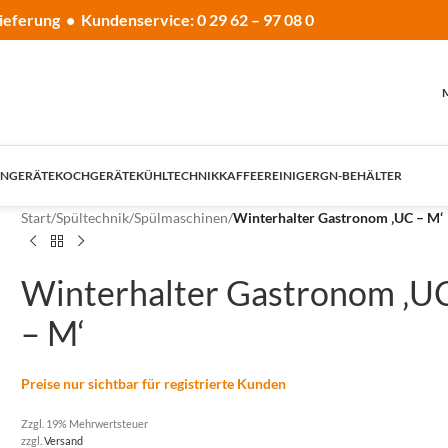
ieferung • Kundenservice: 0 29 62 – 97 08 0
NGERÄTE
KOCHGERÄTE
KÜHLTECHNIK
KAFFEE
REINIGER
GN-BEHÄLTER
Start
/
Spültechnik
/
Spülmaschinen
/
Winterhalter Gastronom ‚UC – M‘
Winterhalter Gastronom ‚U
– M‘
Preise nur sichtbar für registrierte Kunden
Zzgl. 19% Mehrwertsteuer
zzgl.
Versand