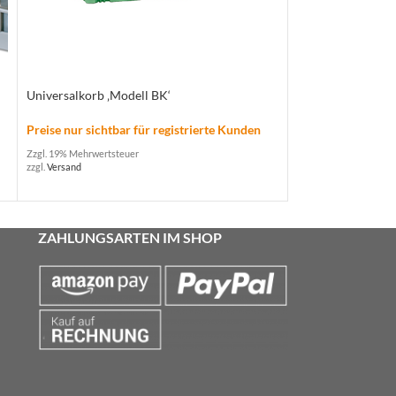
Universalkorb ‚Modell BK‘
Tablettkorb ‚Mode
Preise nur sichtbar für registrierte Kunden
Preise nur sichtba
Zzgl. 19% Mehrwertsteuer
Zzgl. 19% Mehrwertste
zzgl.
Versand
zzgl.
Versand
ZAHLUNGSARTEN IM SHOP