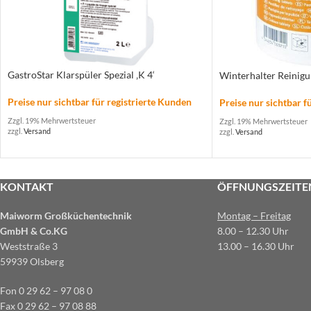
GastroStar Klarspüler Spezial ‚K 4‘
Winterhalter Reinigu
Preise nur sichtbar für registrierte Kunden
Preise nur sichtbar f
Zzgl. 19% Mehrwertsteuer
Zzgl. 19% Mehrwertsteuer
zzgl.
Versand
zzgl.
Versand
KONTAKT
ÖFFNUNGSZEITE
Maiworm Großküchentechnik
Montag – Freitag
GmbH & Co.KG
8.00 – 12.30 Uhr
Weststraße 3
13.00 – 16.30 Uhr
59939 Olsberg
Fon 0 29 62 – 97 08 0
Fax 0 29 62 – 97 08 88