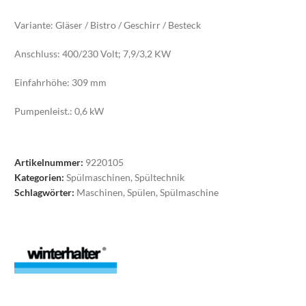
Variante: Gläser / Bistro / Geschirr / Besteck
Anschluss: 400/230 Volt; 7,9/3,2 KW
Einfahrhöhe: 309 mm
Pumpenleist.: 0,6 kW
Tankheizung: 2,0 kW
Artikelnummer:
9220105
Boilerheizung: 5,3/2,6 KW
Kategorien:
Spülmaschinen
,
Spültechnik
Schlagwörter:
Maschinen
,
Spülen
,
Spülmaschine
Tankinhalt: 15,3 Ltr.
Korbmaße: 500 x 500 mm
Inkl.
Klarspülerdosiergerät Fluidos
Reinigerdosiergerät Fluidos