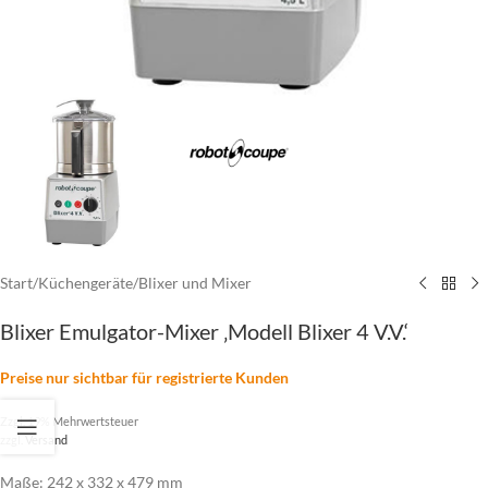
Start
/
Küchengeräte
/
Blixer und Mixer
Blixer Emulgator-Mixer ‚Modell Blixer 4 V.V.‘
Preise nur sichtbar für registrierte Kunden
Zzgl. 19% Mehrwertsteuer
zzgl.
Versand
Maße: 242 x 332 x 479 mm