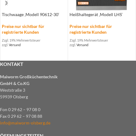
Tischwaage ‚Modell 90612-30‘
Heißhaltegerät ‚Modell LHS‘
Preise nur sichtbar für
Preise nur sichtbar für
registrierte Kunden
registrierte Kunden
Zzgl. 19% Mehrwertsteuer
Zzgl. 19% Mehrwertsteuer
zzgl.
Versand
zzgl.
Versand
KONTAKT
Maiworm Großküchentechnik
GmbH & Co.KG
Weststraße 3
59939 Olsberg
Fon 0 29 62 – 97 08 0
Fax 0 29 62 – 97 08 88
info@maiworm-olsberg.de
ÖFFNUNGSZEITEN