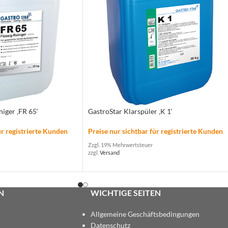
niger ‚FR 65‘
GastroStar Klarspüler ‚K 1‘
ür registrierte Kunden
Preise nur sichtbar für registrierte Kunden
Zzgl. 19% Mehrwertsteuer
zzgl.
Versand
N
WICHTIGE SEITEN
Allgemeine Geschäftsbedingungen
Datenschutz