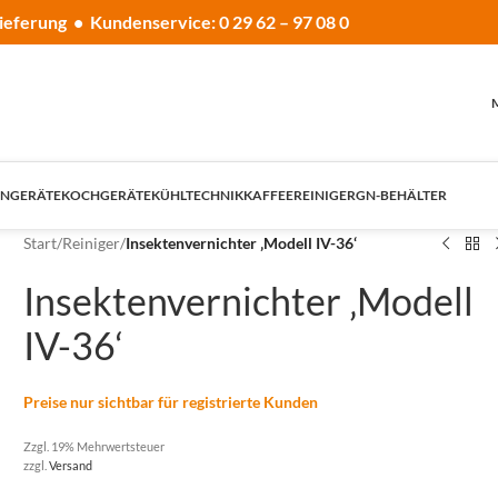
ieferung • Kundenservice: 0 29 62 – 97 08 0
NGERÄTE
KOCHGERÄTE
KÜHLTECHNIK
KAFFEE
REINIGER
GN-BEHÄLTER
Start
/
Reiniger
/
Insektenvernichter ‚Modell IV-36‘
Insektenvernichter ‚Modell
IV-36‘
Preise nur sichtbar für registrierte Kunden
Zzgl. 19% Mehrwertsteuer
zzgl.
Versand