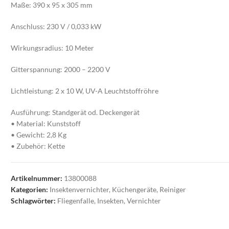
Maße: 390 x 95 x 305 mm
Anschluss: 230 V / 0,033 kW
Wirkungsradius: 10 Meter
Gitterspannung: 2000 – 2200 V
Lichtleistung: 2 x 10 W, UV-A Leuchtstoffröhre
Ausführung: Standgerät od. Deckengerät
• Material: Kunststoff
• Gewicht: 2,8 Kg
• Zubehör: Kette
Artikelnummer:
13800088
Kategorien:
Insektenvernichter
,
Küchengeräte
,
Reiniger
Schlagwörter:
Fliegenfalle
,
Insekten
,
Vernichter