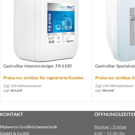
GastroStar Intensivreiniger ‚FR 6100‘
GastroStar Spezialrei
Preise nur sichtbar für registrierte Kunden
Preise nur sichtbar f
Zzgl. 19% Mehrwertsteuer
Zzgl. 19% Mehrwertsteuer
zzgl.
Versand
zzgl.
Versand
KONTAKT
ÖFFNUNGSZEITE
Maiworm Großküchentechnik
Montag – Freitag
GmbH & Co.KG
8.00 – 12.30 Uhr