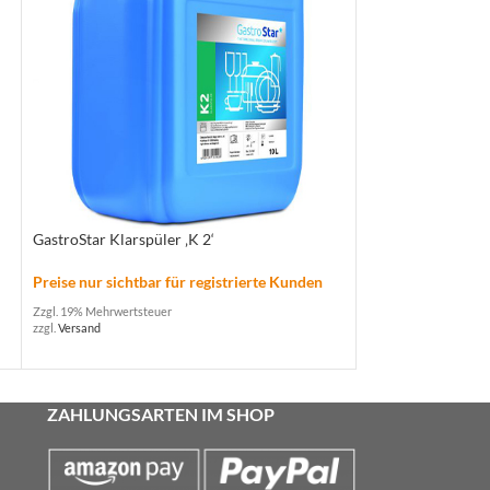
GastroStar Klarspüler ‚K 2‘
Melitta® Cafina® 
Preise nur sichtbar für registrierte Kunden
Preise nur sichtba
Zzgl. 19% Mehrwertsteuer
Zzgl. 19% Mehrwertste
zzgl.
Versand
zzgl.
Versand
ZAHLUNGSARTEN IM SHOP