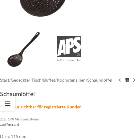
Start
/
Gedeckter Tisch
/
Buffet
/
Kochutensilien
/
Schaumlöffel
Schaumlöffel
Preise nur sichtbar für registrierte Kunden
Zzgl. 19% Mehrwertsteuer
zzgl.
Versand
Drm. 115 mm